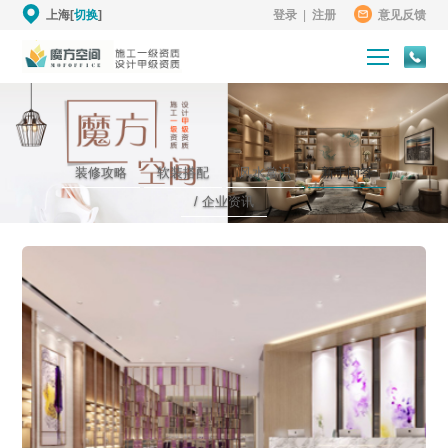
上海[
切换
]
登录
|
注册
意见反馈
装修攻略
软装搭配
风水常识
新手问答
/ 企业资讯