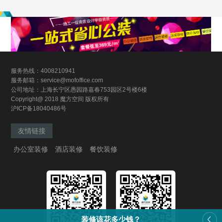
服务热线：4008210941
服务邮箱：service@mofoffice.com
公司地址：上海长宁区愚园路嘉春753园区2号楼6楼
Copyright@ 2018 魔方空间 版权所有
沪ICP备18040486号
友情链接
办公室装修
酒店装修
餐饮装修
装修该花多少钱？