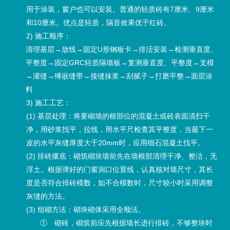
用于涂装，窗户也可以安装。普通的轻质砖有7厘米、9厘米
和10厘米。优点是轻质，隔音效果优于红砖。
2) 施工顺序：
清理基层→放线→固定U形钢板卡→排活安装→检测垂直度、
平整度→固定GRC轻质隔墙板→复测垂直度、平整度→支模
→灌缝→缚嵌缝带→接缝抹浆→刮腻子→打磨平整→面层涂
料
3) 施工工艺：
(1) 基层处理：将要砌墙的根部位的混凝土或砖表面清扫干
净，用砂浆找平，拉线，用水平尺检查其平整度，当最下一
皮的水平灰缝厚度大于20mm时，应用细石混凝土找平。
(2) 排砖撂底：砌筑砌块墙前先在墙根部清理干净、整洁，无
浮土。根据弹好的门窗洞口位置线，认真核对墙尺寸，其长
度是否符合排砖模数，如不合模数时，尺寸较小时采用调整
灰缝的方法。
(3) 组砌方法：砌块砌体采用全顺法。
① 砌砖，砌筑前应先根据墙长进行排砖，不够整块时