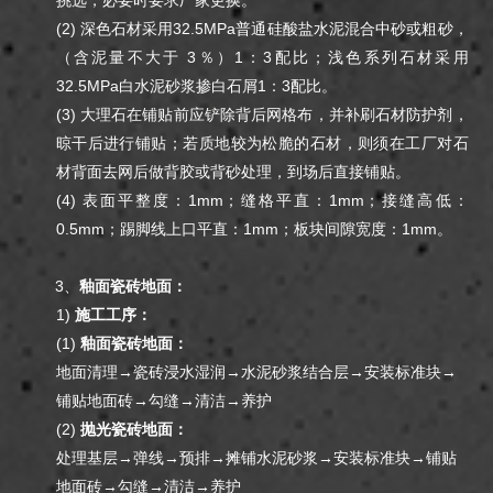
(2) 深色石材采用32.5MPa普通硅酸盐水泥混合中砂或粗砂，
（含泥量不大于 3％）1：3配比；浅色系列石材采用
32.5MPa白水泥砂浆掺白石屑1：3配比。
(3) 大理石在铺贴前应铲除背后网格布，并补刷石材防护剂，
晾干后进行铺贴；若质地较为松脆的石材，则须在工厂对石
材背面去网后做背胶或背砂处理，到场后直接铺贴。
(4) 表面平整度：1mm；缝格平直：1mm；接缝高低：
0.5mm；踢脚线上口平直：1mm；板块间隙宽度：1mm。
3、
釉面瓷砖地面：
1)
施工工序：
(1)
釉面瓷砖地面：
地面清理→瓷砖浸水湿润→水泥砂浆结合层→安装标准块→
铺贴地面砖→勾缝→清洁→养护
(2)
抛光瓷砖地面：
处理基层→弹线→预排→摊铺水泥砂浆→安装标准块→铺贴
地面砖→勾缝→清洁→养护