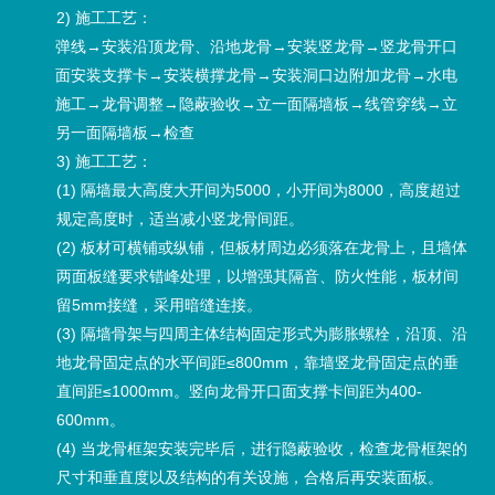
2) 施工工艺：
弹线→安装沿顶龙骨、沿地龙骨→安装竖龙骨→竖龙骨开口
面安装支撑卡→安装横撑龙骨→安装洞口边附加龙骨→水电
施工→龙骨调整→隐蔽验收→立一面隔墙板→线管穿线→立
另一面隔墙板→检查
3) 施工工艺：
(1) 隔墙最大高度大开间为5000，小开间为8000，高度超过
规定高度时，适当减小竖龙骨间距。
(2) 板材可横铺或纵铺，但板材周边必须落在龙骨上，且墙体
两面板缝要求错峰处理，以增强其隔音、防火性能，板材间
留5mm接缝，采用暗缝连接。
(3) 隔墙骨架与四周主体结构固定形式为膨胀螺栓，沿顶、沿
地龙骨固定点的水平间距≤800mm，靠墙竖龙骨固定点的垂
直间距≤1000mm。竖向龙骨开口面支撑卡间距为400-
600mm。
(4) 当龙骨框架安装完毕后，进行隐蔽验收，检查龙骨框架的
尺寸和垂直度以及结构的有关设施，合格后再安装面板。