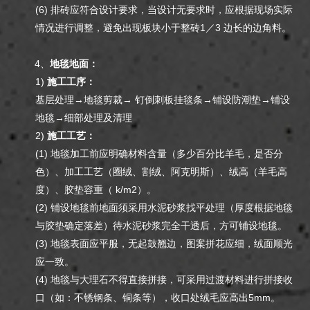
(6) 排砖应符合设计要求，当设计无要求时，应根据现场实际
情况进行调整，避免出现板块小于整砖1／3 边长的边角料。
4、
地毯地面：
1)
施工工序：
基层处理→地毯剪裁→ 钉倒刺板挂毯条→铺设防潮垫→铺设
地毯→细部处理及清理
2)
施工工艺：
(1) 地毯加工前应明确材料含量（多少百分比羊毛，是否分
色）、加工工艺（圈绒、割绒、阿克明斯）、绒高（羊毛高
度）、胶垫容重（ k/m2）。
(2) 铺设地毯前地面须采用水泥砂浆找平处理（厚度根据地毯
与胶垫确定落差）待水泥砂浆完全干透后，方可铺设地毯。
(3) 地毯表面应平服，无起鼓翘边，图案拼花应细，绒面顺光
应一致。
(4) 地毯与大理石不得直接拼接，可采用过渡材料进行拼接收
口（如：不锈钢条、铜条等），收口处绒毛应高出5mm。