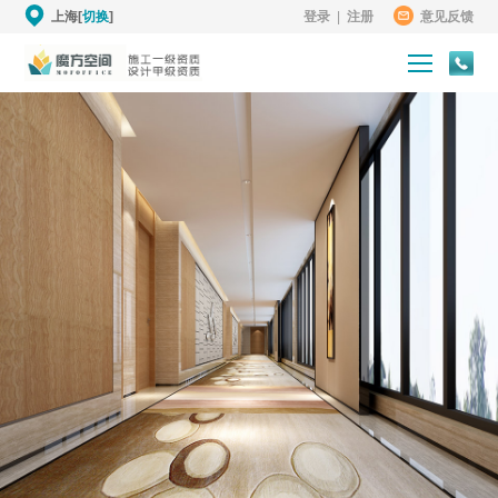
上海[
切换
]
登录
|
注册
意见反馈