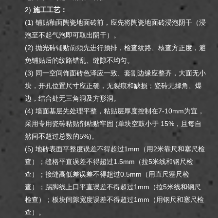
2)
施工工艺：
(1) 铺贴釉面陶瓷地面砖前，应先将陶瓷地面砖浸泡阴干（浸
泡至不起气泡即可取出阴干）。
(2) 抛光砖铺贴前须先进行预排，检查纹路、核查方正度，避
免铺贴后的纹路错乱、缝隙不均匀。
(3) 同一空间饰面砖色泽应一致、套割边缘应整齐，大面无小
块，开孔位置尺寸应正确，无裂痕和缺损；瓷砖无掉角、爆
边，结合处无三角洞及方形洞。
(4) 墙面基层先处理平整，粘贴层厚度控制在7-10mm为宜，
采用专用瓷砖粘贴剂粘贴牢固 (单块空鼓小于 15%，且每自
然间不超过总数的5%)。
(5) 地砖表面平整度误差不得超过1mm（用2米靠尺和塞尺检
查）；缝格平直误差不得超过1.5mm（拉5米线和钢尺检
查）；接缝高低差误差不得超过0.5mm（用直尺塞尺检
查）；踢脚线上口平直误差不得超过1mm（拉5米线和钢尺
检查）；板块间隙宽度误差不得超过1mm（用钢尺和塞尺检
查）。