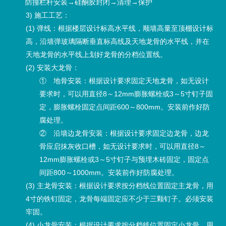
防撞栏杆安装→硅酮胶封闭→清理→保护
3) 施工工艺：
(1) 弹线：根据楼层设计标高水平线，顺墙高量至顶棚设计标
高，沿墙弹玻璃隔断垂直标高线及天地龙骨的水平线，并在
天地龙骨的水平线上划好龙骨的分档位置线。
(2) 安装大龙骨：
① 地骨安装：根据设计要求固定天地龙骨，如无设计
要求时，可以用直径8～12mm膨胀螺栓或3～5寸钉子固
定，膨胀螺栓固定点间距600～800mm。安装前作好防
腐处理。
② 沿墙边龙骨安装：根据设计要求固定边龙骨，边龙
骨应启抹灰收口槽，如无设计要求时，可以用直径8～
12mm膨胀螺栓或3～5寸钉子与预埋木砖固定，固定点
间距800～1000mm。安装前作好防腐处理。
(3) 主龙骨安装：根据设计要求按分档线位置固定主龙骨，用
4寸的铁钉固定，龙骨每端固定应不少于三颗钉子。必须安装
牢固。
(4) 小龙骨安装：根据设计要求按分档线位置固定小龙骨，用