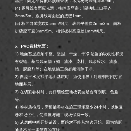
基层；固定不得损坏预埋管线，木搁栅与墙缝隙30mm。
(4) 踢脚线表面应光滑，接缝应严密；踢脚线上口平齐
3mm/5m、踢脚线与面层的接缝1mm。
(5) 板面缝隙宽度0.5mm/钢尺、表面平整度2mm/2m、面板
拼缝应平直3mm/5m、相邻板材高度差1mm/钢尺。
6、
PVC卷材地面：
1) 地面基层必须平整、坚固、干燥、干净,适当的吸收性和没
有裂缝。基层残留物（如：油漆、染料、残余胶水、油脂、
蜡、脱膜剂等）在地板施工前必须清除干净。
2) 自流平水泥找平地面基层时，须使用界面处理剂封闭打底
地面基层。
3) 在切割卷材时，要仔细检查地板表面是否有划痕、色差
等。
4) 卷材质检后，需预铺卷材在施工现场至少24小时，以恢复
卷材记忆性，使温度与施工现场保持一致。
5) 从房间中间开始铺设，而绝对不能从墙边开始。因为墙脚
通常不是一条笔直的直线。