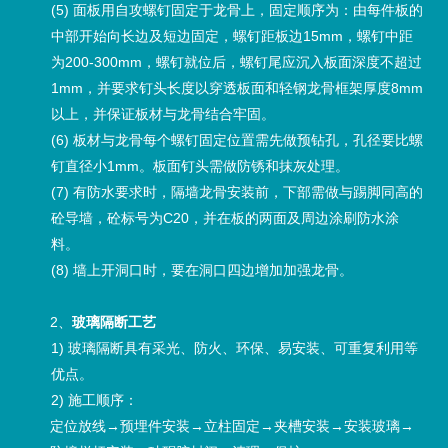
(5) 面板用自攻螺钉固定于龙骨上，固定顺序为：由每件板的
中部开始向长边及短边固定，螺钉距板边15mm，螺钉中距
为200-300mm，螺钉就位后，螺钉尾应沉入板面深度不超过
1mm，并要求钉头长度以穿透板面和轻钢龙骨框架厚度8mm
以上，并保证板材与龙骨结合牢固。
(6) 板材与龙骨每个螺钉固定位置需先做预钻孔，孔径要比螺
钉直径小1mm。板面钉头需做防锈和抹灰处理。
(7) 有防水要求时，隔墙龙骨安装前，下部需做与踢脚同高的
砼导墙，砼标号为C20，并在板的两面及周边涂刷防水涂
料。
(8) 墙上开洞口时，要在洞口四边增加加强龙骨。
2、
玻璃隔断工艺
1) 玻璃隔断具有采光、防火、环保、易安装、可重复利用等
优点。
2) 施工顺序：
定位放线→预埋件安装→立柱固定→夹槽安装→安装玻璃→