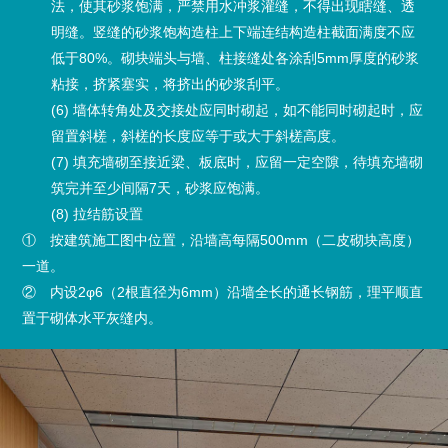
法，使其砂浆饱满，严禁用水冲浆灌缝，不得出现瞎缝、透
明缝。竖缝的砂浆饱构造柱上下端连结构造柱截面满度不应
低于80%。砌块端头与墙、柱接缝处各涂刮5mm厚度的砂浆
粘接，挤紧塞实，将挤出的砂浆刮平。
(6) 墙体转角处及交接处应同时砌起，如不能同时砌起时，应
留置斜槎，斜槎的长度应等于或大于斜槎高度。
(7) 填充墙砌至接近梁、板底时，应留一定空隙，待填充墙砌
筑完并至少间隔7天，砂浆应饱满。
(8) 拉结筋设置
① 按建筑施工图中位置，沿墙高每隔500mm（二皮砌块高度）
一道。
② 内设2φ6（2根直径为6mm）沿墙全长的通长钢筋，理平顺直
置于砌体水平灰缝内。