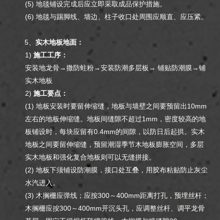
(5) 地毯铺设完成后应立即采取成品保护措施。
(6) 地毯与踢脚线、墙边、柱子收口处周围应顺直、应压紧。
5、
实木地板地面：
1)
施工工序：
安装地龙骨→撒防蛀粉→安装防潮多层板→ 铺贴防潮膜→铺
实木地板
2)
施工要点：
(1) 地板安装时要留伸缩缝，地板与墙壁之间要预留出10mm
左右的地板伸缩缝。地板间缝隙不超过1mm，密度较高的地
板铺设时，每块应留有0.4mm的间隙，以防日后起拱。实木
地板之间要留伸缩缝，预留潮湿季节木地板膨胀空间，多层
实木地板和强化复合地板则可以无缝拼接。
(2) 地板下须铺设防潮膜，接口处互叠，用胶布粘贴防止灰尘
水汽进入。
(3) 木搁栅应弹线；应按300～400mm距离打孔，预埋丝杆；
木搁栅应按300～400mm开沉头孔，应调整丝杆、调平龙骨