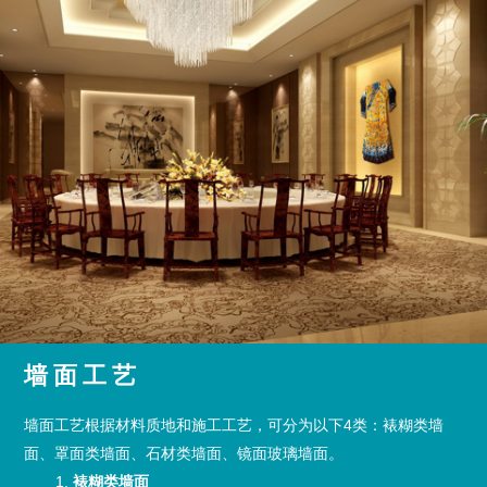
墙面工艺
墙面工艺根据材料质地和施工工艺，可分为以下4类：裱糊类墙
面、罩面类墙面、石材类墙面、镜面玻璃墙面。
1.
裱糊类墙面