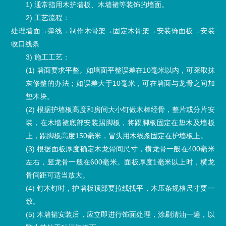
1) 通常指用木护墙板、木墙裙等装饰的墙面。
2) 工艺流程：
处理墙面→弹线→制作木骨架→固定木骨架→安装饰面板→安装
收口线条
3) 施工工艺：
(1) 墙面要求平整。如墙面平整误差在10毫米以内，可采取抹
灰修整的办法；如误差大于10毫米，可在墙面与龙骨之间加
垫木块。
(2) 根据护墙板高度和房间大小钉做木棒经骨，整片或分片安
装，在木墙裙底部安装踢脚板，将踢脚板固定在垫木及墙板
上，踢脚板高度150毫米，冒头用木线条固定在护墙板上。
(3) 根据面板厚度确定木龙骨间尺寸，横龙骨一般在400毫米
左右，竖龙骨一般在600毫米。面板厚度1毫米以上时，横龙
骨间距可适当放大。
(4) 钉木钉时，护墙板顶部要拉线找平，木压条规格尺寸要一
致。
(5) 木墙裙安装后，应立即进行饰面处理，涂刷清油一遍，以