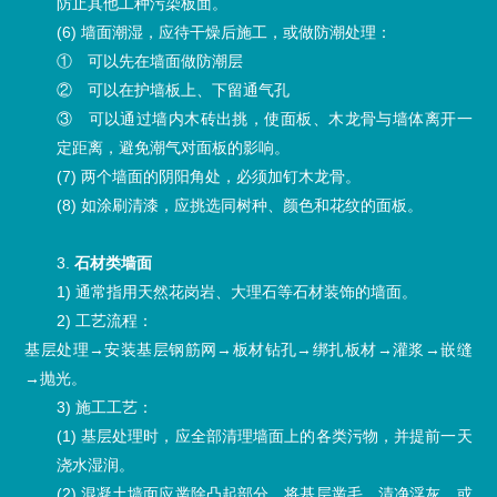
防止其他工种污染板面。
(6) 墙面潮湿，应待干燥后施工，或做防潮处理：
① 可以先在墙面做防潮层
② 可以在护墙板上、下留通气孔
③ 可以通过墙内木砖出挑，使面板、木龙骨与墙体离开一
定距离，避免潮气对面板的影响。
(7) 两个墙面的阴阳角处，必须加钉木龙骨。
(8) 如涂刷清漆，应挑选同树种、颜色和花纹的面板。
3.
石材类墙面
1) 通常指用天然花岗岩、大理石等石材装饰的墙面。
2) 工艺流程：
基层处理→安装基层钢筋网→板材钻孔→绑扎板材→灌浆→嵌缝
→抛光。
3) 施工工艺：
(1) 基层处理时，应全部清理墙面上的各类污物，并提前一天
浇水湿润。
(2) 混凝土墙面应凿除凸起部分，将基层凿毛，清净浮灰。或