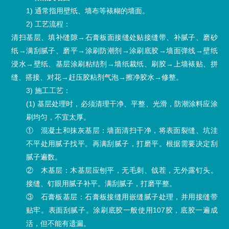
1) 通常指用壁纸、墙布等裱糊的墙面。
2) 工艺流程：
清扫基层、填补缝隙→石膏板面接缝处贴接缝带、补腻子、磨砂
纸→满刮腻子、磨平→涂刷防潮剂→涂刷底胶→墙面弹线→壁纸
浸水→壁纸、基层涂刷粘结剂→墙纸裁纸、刷胶→上墙裱贴、拼
缝、搭接、对花→赶压胶粘剂气泡→擦净胶水→修整。
3) 施工工艺：
(1) 基层处理时，必须清理干净、平整、光滑，防潮涂料应涂
刷均匀，不宜太厚。
① 混凝土和抹灰基层：墙面清扫干净，将表面裂缝、坑洼
不平处用腻子找平。再满刮腻子，打磨平。根据需要决定刮
腻子遍数。
② 木基层：木基层应刨平，无毛刺、戗茬，无外露钉头。
接缝、钉眼用腻子补平。满刮腻子，打磨平整。
③ 石膏板基层：石膏板接缝用嵌缝腻子处理，并用接缝带
贴牢。表面刮腻子。涂刷底胶一般使用107胶，底胶一遍成
活，但不能有遗漏。