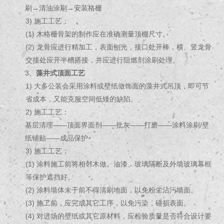
刷→清油涂刷→安装格栅
3) 施工工艺：
(1) 木格栅骨架的制作应在准确测量顶棚尺寸。
(2) 龙骨应进行精加工，表面刨光，接口处开棒，横、竖龙骨
交接处应开半槽搭接，并应进行阻燃剂涂刷处理。
3、
藻井式顶面工艺
1) 大多公装会采用涂料或壁纸做饰面的藻井式吊顶，即可节
省成本，又能克服空间低矮的缺陷。
2) 施工工艺：
基层清理——顶面界面剂——批灰——打磨——涂料涂刷/壁
纸铺贴——成品保护
3) 施工工艺：
(1) 涂料施工前将相邻木做、油漆、玻璃隔断及外墙玻璃幕框
等保护遮挡好。
(2) 涂料墙体未干前不得清刷地面，以免粉尘沾污墙面。
(3) 施工前，应完成其它工序，以免污染，碰损表面。
(4) 对进场的壁纸或其它原材料，应检验质量是否符合设计要