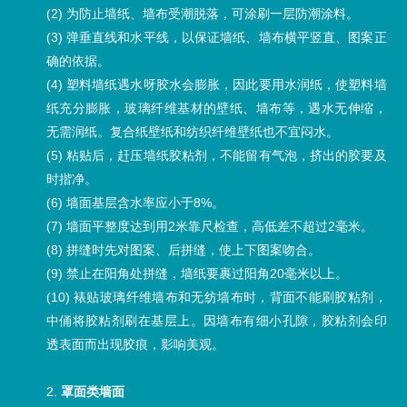
(2) 为防止墙纸、墙布受潮脱落，可涂刷一层防潮涂料。
(3) 弹垂直线和水平线，以保证墙纸、墙布横平竖直、图案正
确的依据。
(4) 塑料墙纸遇水呀胶水会膨胀，因此要用水润纸，使塑料墙
纸充分膨胀，玻璃纤维基材的壁纸、墙布等，遇水无伸缩，
无需润纸。复合纸壁纸和纺织纤维壁纸也不宜闷水。
(5) 粘贴后，赶压墙纸胶粘剂，不能留有气泡，挤出的胶要及
时揩净。
(6) 墙面基层含水率应小于8%。
(7) 墙面平整度达到用2米靠尺检查，高低差不超过2毫米。
(8) 拼缝时先对图案、后拼缝，使上下图案吻合。
(9) 禁止在阳角处拼缝，墙纸要裹过阳角20毫米以上。
(10) 裱贴玻璃纤维墙布和无纺墙布时，背面不能刷胶粘剂，
中俑将胶粘剂刷在基层上。因墙布有细小孔隙，胶粘剂会印
透表面而出现胶痕，影响美观。
2.
罩面类墙面