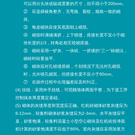
可以用分头块或锯成需要的尺寸，但不得小于200mm。
② 应选择棱角整齐，无弯曲、裂纹，规格一致的砌
块。
③ 每皮砌块应使其底面朝上砌筑。
④ 砌筑时满铺满挤，上下错缝，搭接长度不宜小于砌
块长度的1/3，转角处相互咬砌搭接。
⑤ 砌砖采用一铲灰、一块砖、一挤揉的“三一”砖砌法，
砌砖时砖要放平。
⑥ 砌块应对孔错缝搭砌，个别情况下无法对孔砌筑
时，允许错孔砌筑，但搭接长度不应小于90mm。
⑦ 在操作过程中出现偏差应及时纠正。
(4) 挂线：采用外手挂线，可照顾墙体两面平整，为下道工序
控制抹灰厚度奠定基础。
(5) 砌体的灰缝厚度和宽度应正确。红机砖砌体砂浆灰缝应为
8-12mm，轻集料砌体砂浆灰缝应为2-3mm。水平灰缝应平
直，砂浆饱满，轻集料混凝土小型空心砌块及红机砖按净面
积计算的砂浆饱满度不应低于80%。竖向灰缝应采用加浆方