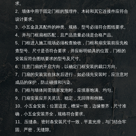
求。
2、墙体中用于固定门框的预埋件、木砖和其它连接件应符合
设计要求。
3、小五金及其配件的种类、规格、型号必须符合图纸要求。
4、并与门框扇相匹配，且产品质量必须是合格产品。
5、门框进入施工现场必须检查验收，门框和扇安装前应先检
查型号、尺寸是否符合要求，并应标明锁具的位置，门框的
安装应符合图纸要求的型号及尺寸。
6、注意门扇的开启方向，以确定门框安装的裁口方向。
7、门扇的安装宜在抹灰后进行，如必须先安装时，应注意对
成品的保护，防止碰撞和污染。
8、门框与墙体间需填塞发泡时，应填塞饱满、均匀。
9、门扇安装应开关灵活、稳定，无回弹和倒翘。
10、小五金安装：位置适宜，槽深一致，边缘整齐，尺寸准
确，小五金安装齐全，规格符合要求。
11、压缝条、密封条安装尺寸一致，平直光滑，与门结合牢
固、严密，无缝隙。