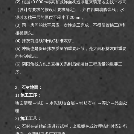
(2) 根据±0.000m标高扣减饰面构造厚度来确定地面找平标高
（设计有要求的按设计要求确定），并在四周墙脚弹线；水
泥砂浆找平层的厚度不应小于20mm。
(3) 同一房间的找平层应一次性施工完成，不得留置施工缝和
接槎接头。
(4) 抹灰前必须制作好标准灰饼。
(5) 冲筋也是保证抹灰质量的重要环节，是大面积抹灰时重要
的控制标志。
(6) 阴阳角找方也是直接关系到后续装修工程质量的重要工
序。
2、
石材地面：
1)
施工工序：
地面清理→试拼→水泥浆结合层→铺贴石材 →养护→晶面处
理
2)
施工工艺：
(1) 石材在铺贴前应进行试拼，出现颜色或纹理错乱时应进行
挑选，必要时要求厂家更换。