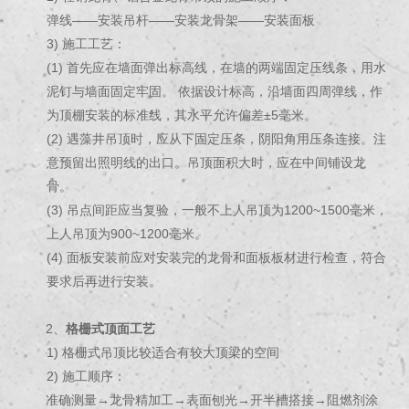
弹线——安装吊杆——安装龙骨架——安装面板
3) 施工工艺：
(1) 首先应在墙面弹出标高线，在墙的两端固定压线条，用水
泥钉与墙面固定牢固。 依据设计标高，沿墙面四周弹线，作
为顶棚安装的标准线，其水平允许偏差±5毫米。
(2) 遇藻井吊顶时，应从下固定压条，阴阳角用压条连接。注
意预留出照明线的出口。吊顶面积大时，应在中间铺设龙
骨。
(3) 吊点间距应当复验，一般不上人吊顶为1200~1500毫米，
上人吊顶为900~1200毫米。
(4) 面板安装前应对安装完的龙骨和面板板材进行检查，符合
要求后再进行安装。
2、
格栅式顶面工艺
1) 格栅式吊顶比较适合有较大顶梁的空间
2) 施工顺序：
准确测量→龙骨精加工→表面刨光→开半槽搭接→阻燃剂涂