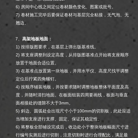
6) 房间中心线之间定位卷材颜色变化、图案或批号。
7) 卷材施工完毕后要保证卷材与基层完全粘接，无气泡、无
翘边。
7、
高架地板地面：
1) 按排版图要求，在基层上弹出版基准线。
2) 将支座调整到设定高度，从排版图基准点开始将支座顺序
放置于地面合适位置。
3) 在基准点放置第一块地板，并用水平仪、高度尺找平调整
定位后拧紧四角螺钉。
4) 按顺序铺装地板，并按要求随时调整地板整体平面度及高
度，并随时清扫地面。在板面组装四周要画线，板面与垂直
面相接处的缝隙不大于3mm。
5) 斜边、圆弧处会出现尺寸小于100mm的切割板，此处应适
当增加支座进行支撑、固定、保证其稳定性。
6) 将整板全部铺设完成后，收边处小于整块地板幅面尺寸进
行编号实测后进行切割，注意切割时进行合理配比，满足最