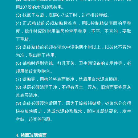
用107胶的水泥砂浆拉毛。
(3) 抹底子灰后，底层6~7成干时，进行排砖弹线。
(4) 正式粘贴前必须粘贴标准点，用以控制粘贴表面的平整
度，操作时应随时用靠尺检查平整度，不平、不直的，要取
下重粘。
(5) 瓷砖粘贴前必须在清水中浸泡两小时以上，以砖体不冒泡
为准，取出晾干待用。
(6) 铺粘时遇到管线、灯具开关、卫生间设备的支承件等，必
须用整砖套割吻合。
(7) 镶贴完，用棉丝将表面擦净，然后用白水泥浆擦缝。
(8) 基层必须清理干净，不得有浮土、浮灰。旧墙面要将原灰
浆表层清净。
(9) 瓷砖必须浸泡后阴干。因为干燥板铺贴后，砂浆水分会很
快被板块吸走，造成水泥砂浆脱水，影响其凝结硬化，发生
空鼓、起壳等问题。
4.
镜面玻璃墙面