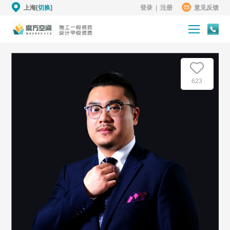
上海[
切换
]
登录
|
注册
意见反馈
623