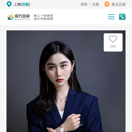
上海[
切换
]
登录
|
注册
意见反馈
266