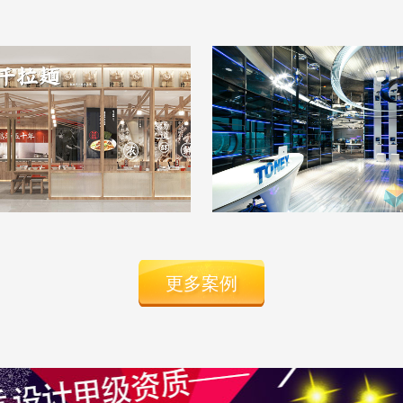
式 味千拉面连锁店
科技风办公室
面店
|
130m²
|
现代简约
商务办公
|
450m²
|
后现
更多案例
查看详情
查看详情
算算这么装修多少钱
算算这么装修多少钱