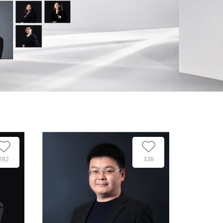
282
338