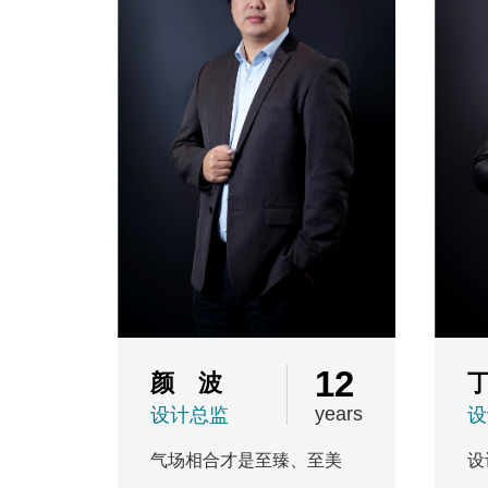
12
颜 波
years
设计总监
设
气场相合才是至臻、至美
设