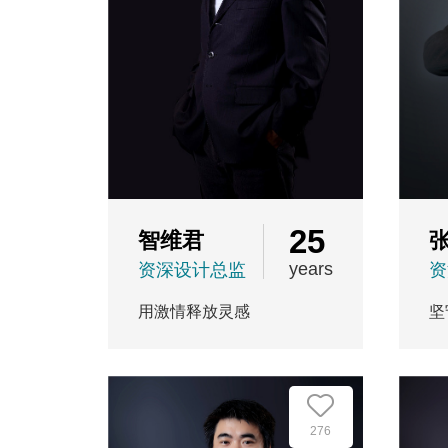
25
智维君
years
资深设计总监
资
用激情释放灵感
坚
276