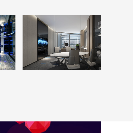
新智认知科技控股
豪华办公楼
|
10000m²
|
现代简
代风
约
查看详情
算算这么装修多少钱