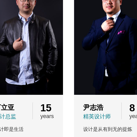
15
8
丁立亚
尹志浩
years
ye
计总监
精英设计师
计即是生活
设计是从有到无的提炼