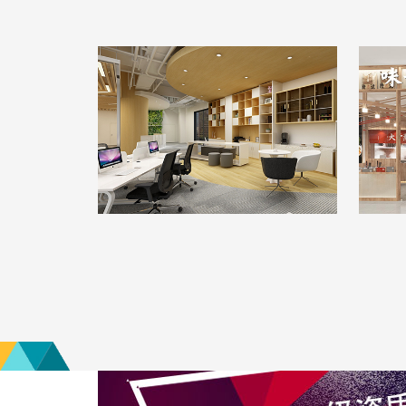
行知教育办公室
日
办公空间
|
300m²
|
现代简约
拉
查看详情
算算这么装修多少钱