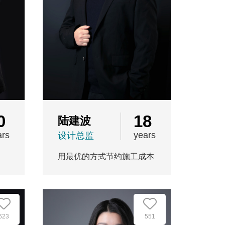
0
18
陆建波
ars
years
设计总监
用最优的方式节约施工成本
623
551