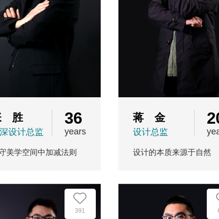
36
2
张 胜
蒋 金
years
ye
深设计总监
设计总监
守美学空间中加减法则
设计的本质来源于自然
391